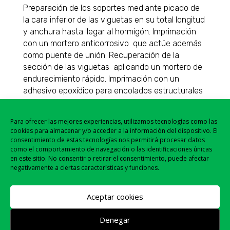
Preparación de los soportes mediante picado de
la cara inferior de las viguetas en su total longitud
y anchura hasta llegar al hormigón. Imprimación
con un mortero anticorrosivo que actúe además
como puente de unión. Recuperación de la
sección de las viguetas aplicando un mortero de
endurecimiento rápido. Imprimación con un
adhesivo epoxídico para encolados estructurales
y por último colocación de las pletinas de fibra de
carbono ancladas a los extremos por
Para ofrecer las mejores experiencias, utilizamos tecnologías como las
prolongación recta.
cookies para almacenar y/o acceder a la información del dispositivo. El
consentimiento de estas tecnologías nos permitirá procesar datos
Somos expertos en el refuerzo estructural
como el comportamiento de navegación o las identificaciones únicas
en este sitio. No consentir o retirar el consentimiento, puede afectar
gracias a un Equipo Técnico experto que se
negativamente a ciertas características y funciones.
encarga de estudiar, analizar y detectar los
fallos en la estructura, ofreciendo siempre al
cliente la solución más adecuada en cada
Aceptar cookies
caso.
Contacta
con nosotros sin compromiso.
Denegar