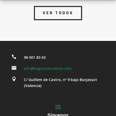
VER TODOS

96 001 83 63

info@helpconstructivos.com

C/ Guillem de Castro, nº 9 bajo Burjassot
(Valencia)
Síguenos