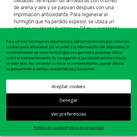
oxidadas. Se limpian las armaduras con chorreo
de arena y aire y se pasivan después con una
imprimación antioxidante. Para regenerar el
hormigón que ha perdido espesor, se utiliza un
mortero resistente tixotrópico R4 muy resistente
y retracción compensada y después un
Para ofrecer las mejores experiencias, utilizamos tecnologías como las
revestimiento anticarbonatación elástico.
cookies para almacenar y/o acceder a la información del dispositivo. El
Para conseguir el taponado de las vías de agua se
consentimiento de estas tecnologías nos permitirá procesar datos
aplica un mortero de obturación y por último se
como el comportamiento de navegación o las identificaciones únicas
en este sitio. No consentir o retirar el consentimiento, puede afectar
impermeabiliza por el extradós del paramento un
negativamente a ciertas características y funciones.
mortero impermeabilizante de efecto osmótico.
Aceptar cookies
Denegar
Ver preferencias
←
Fibra de carbono para el refuerzo estructural
Política de cookies
Política de privacidad
Reparación fachada paso subterráneo
→